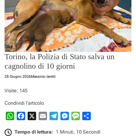
r
n
i
.
i
t
Torino, la Polizia di Stato salva un
cagnolino di 10 giorni
28 Giugno 2026
Massimo Iaretti
Visite: 145
Condividi l'articolo
W
F
X
E
T
M
M
C
h
a
m
e
e
e
o
Tempo di lettura:
1 Minuti, 10 Secondi
a
c
a
l
s
s
n