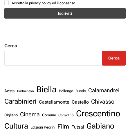
Accetto la privacy policy ed il consenso.
Cerca
Cerca
Biella
Calamandrei
Aosta
Badminton
Bollengo
Burolo
Carabinieri
Chivasso
Castellamonte
Castello
Crescentino
Cinema
Cigliano
Comune
Corradino
Cultura
Gabiano
Film
Futsal
Edizioni Pedrini