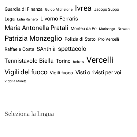
Ivrea
Guardia di Finanza
Jacopo Suppo
Guido Michelone
Livorno Ferraris
Lega
Lidia Rainero
Maria Antonella Pratali
Monteu da Po
Novara
Murisengo
Patrizia Monzeglio
Polizia di Stato
Pro Vercelli
spettacolo
SAnthià
Raffaele Costa
Vercelli
Tennistavolo Biella
Torino
turismo
Vigili del fuoco
Visti o rivisti per voi
Vigili fuoco
Vittoria Minetti
Seleziona la lingua