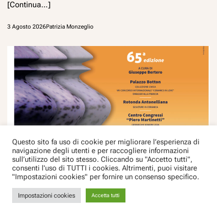
[Continua…]
3 Agosto 2026
Patrizia Monzeglio
Questo sito fa uso di cookie per migliorare l’esperienza di
navigazione degli utenti e per raccogliere informazioni
sull’utilizzo del sito stesso. Cliccando su "Accetto tutti",
consenti l'uso di TUTTI i cookies. Altrimenti, puoi visitare
Chat con Canavesanoedintorni
"Impostazioni cookies" per fornire un consenso specifico.
Canavese
Cultura
In primo piano
Manifestazioni
Piemonte
Impostazioni cookies
Accetta tutti
65^ MOSTRA INTERNAZIONALE DELLA
CERAMICA DI CASTELLAMONTE (22