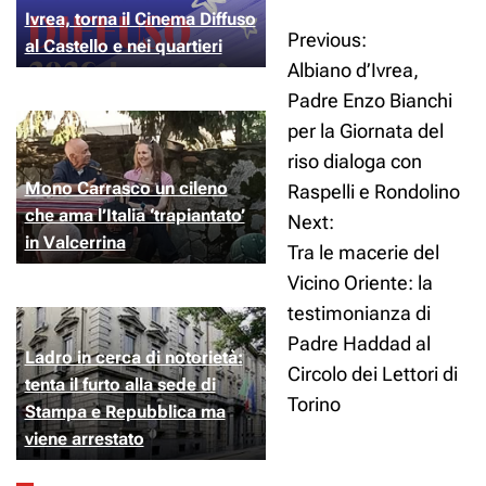
Ivrea, torna il Cinema Diffuso
p
k
m
e
d
Previous:
N
al Castello e nei quartieri
r
i
Albiano d’Ivrea,
a
Padre Enzo Bianchi
per la Giornata del
v
riso dialoga con
i
Mono Carrasco un cileno
Raspelli e Rondolino
che ama l’Italia ‘trapiantato’
Next:
g
in Valcerrina
Tra le macerie del
a
Vicino Oriente: la
testimonianza di
z
Padre Haddad al
Ladro in cerca di notorietà:
i
Circolo dei Lettori di
tenta il furto alla sede di
Torino
Stampa e Repubblica ma
o
viene arrestato
n