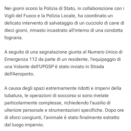
t
e
i
e
s
s
d
Nei giorni scorsi la Polizia di Stato, in collaborazione con i
s
b
l
g
e
a
i
Vigili del Fuoco e la Polizia Locale, ha coordinato un
A
o
r
n
g
v
delicato intervento di salvataggio di un cucciolo di cane di
p
o
a
g
e
i
dieci giorni, rimasto incastrato all’interno di una condotta
fognaria.
p
k
m
e
d
r
i
A seguito di una segnalazione giunta al Numero Unico di
Emergenza 112 da parte di un residente, l’equipaggio di
una Volante dell’UPGSP è stato inviato in Strada
dell’Aeroporto.
A causa degli spazi estremamente ridotti e impervi della
tubatura, le operazioni di soccorso si sono rivelate
particolarmente complesse, richiedendo l’ausilio di
ulteriore personale e strumentazioni specifiche. Dopo ore
di sforzi congiunti, l’animale è stato finalmente estratto
dal luogo impervio.