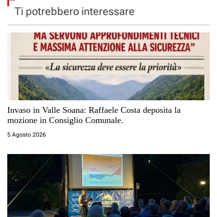
e
Ti potrebbero interessare
a
r
t
i
Invaso in Valle Soana: Raffaele Costa deposita la
c
mozione in Consiglio Comunale.
o
5 Agosto 2026
l
i