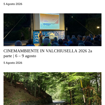
a
5 Agosto 2026
r
t
i
c
CINEMAMBIENTE IN VALCHIUSELLA 2026 2a
o
parte | 6 – 9 agosto
5 Agosto 2026
l
i