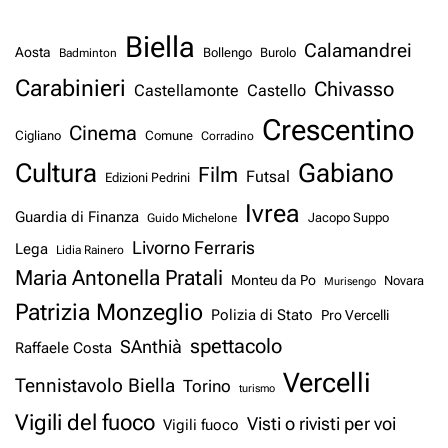
Biella
Calamandrei
Aosta
Badminton
Bollengo
Burolo
Carabinieri
Chivasso
Castellamonte
Castello
Crescentino
Cinema
Cigliano
Comune
Corradino
Cultura
Gabiano
Film
Futsal
Edizioni Pedrini
Ivrea
Guardia di Finanza
Jacopo Suppo
Guido Michelone
Livorno Ferraris
Lega
Lidia Rainero
Maria Antonella Pratali
Monteu da Po
Novara
Murisengo
Patrizia Monzeglio
Polizia di Stato
Pro Vercelli
spettacolo
SAnthià
Raffaele Costa
Vercelli
Tennistavolo Biella
Torino
turismo
Vigili del fuoco
Visti o rivisti per voi
Vigili fuoco