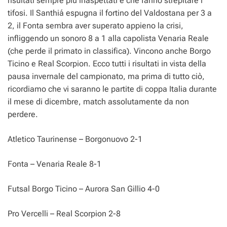
p
o
a
g
e
i
risultati sempre più inaspettati e che fanno strepitare i
tifosi. Il Santhiá espugna il fortino del Valdostana per 3 a
p
k
m
e
d
2, il Fonta sembra aver superato appieno la crisi,
r
i
infliggendo un sonoro 8 a 1 alla capolista Venaria Reale
(che perde il primato in classifica). Vincono anche Borgo
Ticino e Real Scorpion. Ecco tutti i risultati in vista della
pausa invernale del campionato, ma prima di tutto ciò,
ricordiamo che vi saranno le partite di coppa Italia durante
il mese di dicembre, match assolutamente da non
perdere.
Atletico Taurinense – Borgonuovo 2-1
Fonta – Venaria Reale 8-1
Futsal Borgo Ticino – Aurora San Gillio 4-0
Pro Vercelli – Real Scorpion 2-8