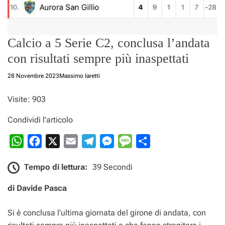
Calcio a 5 Serie C2, conclusa l’andata
con risultati sempre più inaspettati
28 Novembre 2023
Massimo Iaretti
Visite: 903
Condividi l'articolo
W
F
X
E
T
M
M
C
h
a
m
e
e
e
o
Tempo di lettura:
39 Secondi
a
c
a
l
s
s
n
t
e
i
e
s
s
d
di Davide Pasca
s
b
l
g
e
a
i
A
o
r
n
g
v
Si è conclusa l’ultima giornata del girone di andata, con