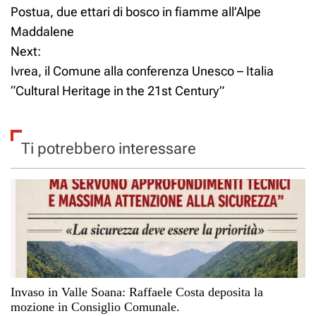
Postua, due ettari di bosco in fiamme all’Alpe
a
Maddalene
Next:
v
Ivrea, il Comune alla conferenza Unesco – Italia
i
“Cultural Heritage in the 21st Century”
g
a
Ti potrebbero interessare
z
i
o
n
Invaso in Valle Soana: Raffaele Costa deposita la
e
mozione in Consiglio Comunale.