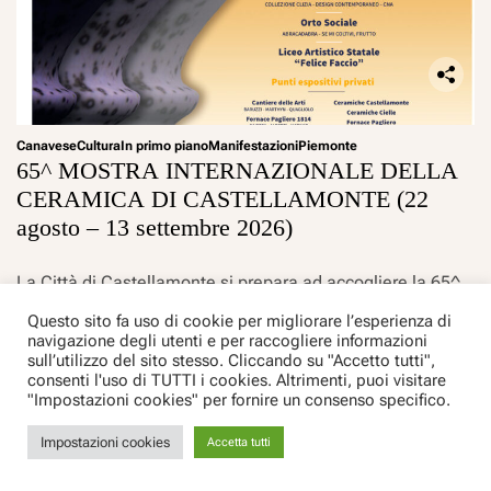
Canavese
Cultura
In primo piano
Manifestazioni
Piemonte
65^ MOSTRA INTERNAZIONALE DELLA
CERAMICA DI CASTELLAMONTE (22
agosto – 13 settembre 2026)
La Città di Castellamonte si prepara ad accogliere la 65^
Mostra Internazionale della Ceramica, uno degli
Questo sito fa uso di cookie per migliorare l’esperienza di
appuntamenti più prestigiosi dedicati all’arte ceramica in
navigazione degli utenti e per raccogliere informazioni
sull’utilizzo del sito stesso. Cliccando su "Accetto tutti",
Italia, in
[Continua…]
consenti l'uso di TUTTI i cookies. Altrimenti, puoi visitare
Chat con Canavesanoedintorni
"Impostazioni cookies" per fornire un consenso specifico.
2 Agosto 2026
Patrizia Monzeglio
Impostazioni cookies
Accetta tutti