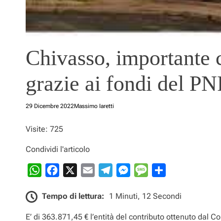
Chivasso, importante c
grazie ai fondi del P
29 Dicembre 2022
Massimo Iaretti
Visite: 725
Condividi l'articolo
W
F
X
E
T
M
M
C
h
a
m
e
e
e
o
Tempo di lettura:
1 Minuti, 12 Secondi
a
c
a
l
s
s
n
t
e
i
e
s
s
d
E’ di 363.871,45 € l’entità del contributo ottenuto dal 