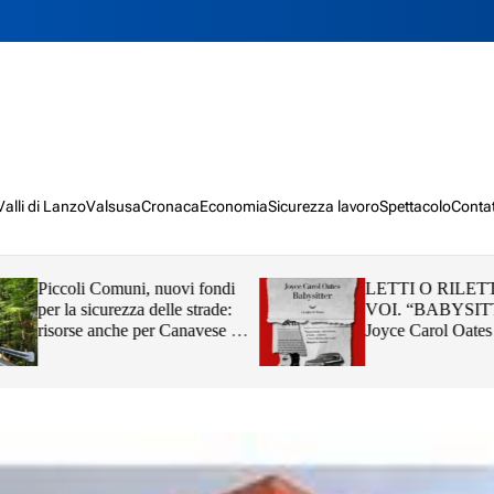
Valli di Lanzo
Valsusa
Cronaca
Economia
Sicurezza lavoro
Spettacolo
Contat
Piccoli Comuni, nuovi fondi
LETTI O RILETT
per la sicurezza delle strade:
VOI. “BABYSITT
risorse anche per Canavese e
Joyce Carol Oates
Valli di Lanzo