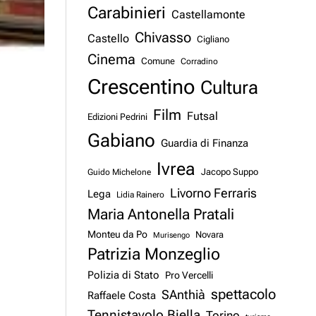
Carabinieri
Castellamonte
Chivasso
Castello
Cigliano
Cinema
Comune
Corradino
Crescentino
Cultura
Film
Futsal
Edizioni Pedrini
Gabiano
Guardia di Finanza
Ivrea
Jacopo Suppo
Guido Michelone
Livorno Ferraris
Lega
Lidia Rainero
Maria Antonella Pratali
Monteu da Po
Novara
Murisengo
Patrizia Monzeglio
Polizia di Stato
Pro Vercelli
spettacolo
SAnthià
Raffaele Costa
Tennistavolo Biella
Torino