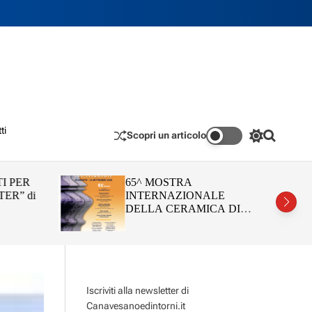
ti
Scopri un articolo
S
S
w
e
i
a
t
r
I PER
65^ MOSTRA
c
c
ER” di
INTERNAZIONALE
h
h
DELLA CERAMICA DI
c
CASTELLAMONTE (22
o
agosto – 13 settembre 2026)
l
o
r
m
o
Iscriviti alla newsletter di
d
e
Canavesanoedintorni.it