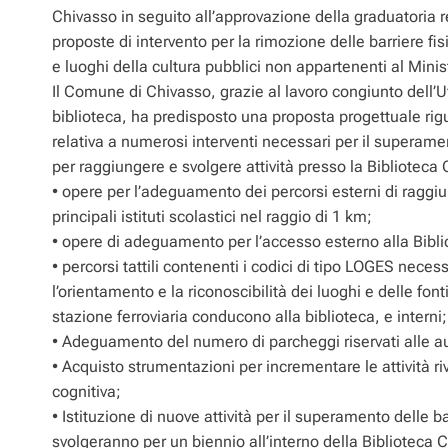
s
b
l
g
e
a
i
Chivasso in seguito all’approvazione della graduatoria re
A
o
r
n
g
v
proposte di intervento per la rimozione delle barriere fi
p
o
a
g
e
i
e luoghi della cultura pubblici non appartenenti al Minis
Il Comune di Chivasso, grazie al lavoro congiunto dell’Uff
p
k
m
e
d
biblioteca, ha predisposto una proposta progettuale rig
r
i
relativa a numerosi interventi necessari per il superamen
per raggiungere e svolgere attività presso la Biblioteca C
• opere per l’adeguamento dei percorsi esterni di raggi
principali istituti scolastici nel raggio di 1 km;
• opere di adeguamento per l’accesso esterno alla Bibl
• percorsi tattili contenenti i codici di tipo LOGES neces
l’orientamento e la riconoscibilità dei luoghi e delle font
stazione ferroviaria conducono alla biblioteca, e interni;
• Adeguamento del numero di parcheggi riservati alle a
• Acquisto strumentazioni per incrementare le attività riv
cognitiva;
• Istituzione di nuove attività per il superamento delle ba
svolgeranno per un biennio all’interno della Biblioteca