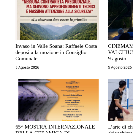
a
z
i
Invaso in Valle Soana: Raffaele Costa
CINEMAM
o
deposita la mozione in Consiglio
VALCHIUSELLA 2
Comunale.
9 agosto
n
5 Agosto 2026
5 Agosto 2026
e
a
r
t
i
65^ MOSTRA INTERNAZIONALE
L’arte di c