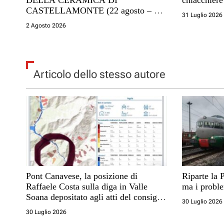
DELLA CERAMICA DI
chiacchier
c
CASTELLAMONTE (22 agosto – 13
31 Luglio 2026
settembre 2026)
2 Agosto 2026
o
l
i
Articolo dello stesso autore
Pont Canavese, la posizione di
Riparte la 
Raffaele Costa sulla diga in Valle
ma i proble
Soana depositato agli atti del consiglio
30 Luglio 2026
comunale
30 Luglio 2026